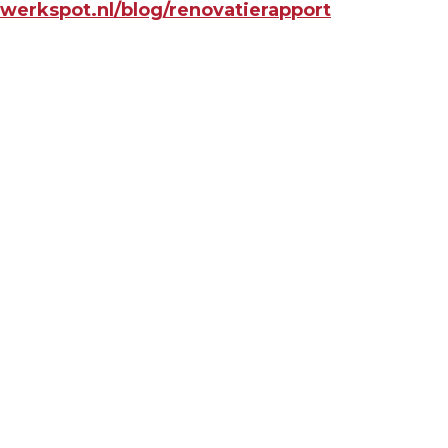
werkspot.nl/blog/renovatierapport
Volgend artikel
STAATSSECRETARIS BRENGT
WERKBEZOEK MIJNBOUWZAKEN