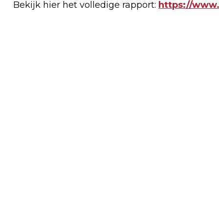
Bekijk hier het volledige rapport:
https://www.
Vorig artikel
TEKORT AAN LOODGIETERS IN
FRIESLAND BLIJFT RELATIEF BEPERKT:
‘MAAR’ 4 VACATURES PER
WERKZOEKENDE