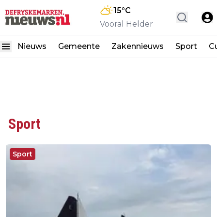
15
°C
Vooral Helder
Nieuws
Gemeente
Zakennieuws
Sport
Cu
Sport
Sport