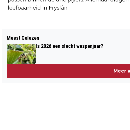
leefbaarheid in Fryslân.
Vorig artikel
Meest Gelezen
GEMEENTE DE FRYSKE MARREN
Is 2026 een slecht wespenjaar?
STIMULEERT INWONERS OM COLLECTIEF
AARDGASLOOS TE VERWARMEN
Meer a