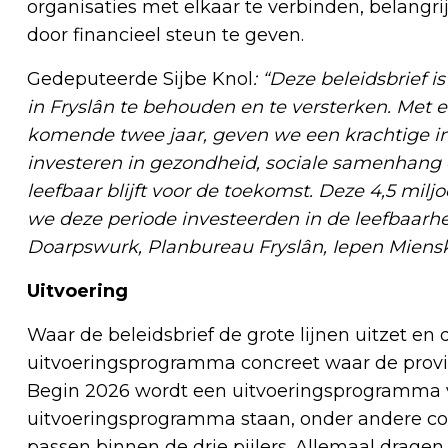
organisaties met elkaar te verbinden, belang
door financieel steun te geven.
Gedeputeerde Sijbe Knol
: “Deze beleidsbrief i
in Fryslân te behouden en te versterken. Met e
komende twee jaar, geven we een krachtige im
investeren in gezondheid, sociale samenhang e
leefbaar blijft voor de toekomst. Deze 4,5 mil
we deze periode investeerden in de leefbaarhe
Doarpswurk, Planbureau Fryslân, Iepen Miensk
Uitvoering
Waar de beleidsbrief de grote lijnen uitzet en
uitvoeringsprogramma concreet waar de provi
Begin 2026 wordt een uitvoeringsprogramma vo
uitvoeringsprogramma staan, onder andere co
passen binnen de drie pijlers. Allemaal dragen