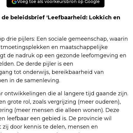
Voeg toe als voorkeursbron op Google
 de beleidsbrief ‘Leefbaarheid: Lokkich en
op drie pijlers: Een sociale gemeenschap, waarin
, ontmoetingsplekken en maatschappelijke
ligt de nadruk op een gezonde leefomgeving en
den. De derde pijler is een
ang tot onderwijs, bereikbaarheid van
oen in de samenleving.
ar ontwikkelingen die al langere tijd gaande zijn.
n grote rol, zoals vergrijzing (meer ouderen),
sering (meer mensen die alleen wonen). Deze
n leefbaar een gebied is. De provincie wil
t zij door kennis te delen, mensen en