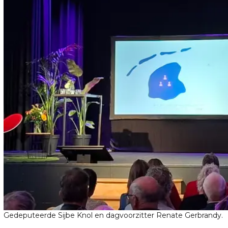
Gedeputeerde Sijbe Knol en dagvoorzitter Renate Gerbrandy.