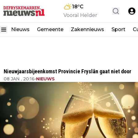
18
°C
Vooral Helder
Nieuws
Gemeente
Zakennieuws
Sport
Cu
Nieuwjaarsbijeenkomst Provincie Fryslân gaat niet door
08 JAN , 20:16
•
NIEUWS