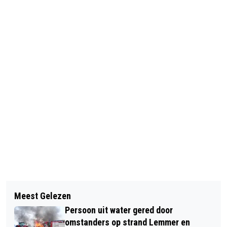
Vorig artikel
Volgend artikel
EIGEN WARMTE BALK GAAT DOOR
Meest Gelezen
JOU FRYSK OMDATST JOUST OM IT
MET REALISATIE WARMTENET VOOR
Persoon uit water gered door
FRYSK
EIGEN DORP
omstanders op strand Lemmer en