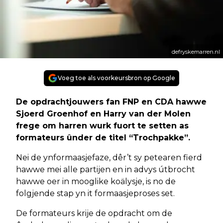
defryskemarren.nl
Voeg toe als voorkeursbron op Google
De opdrachtjouwers fan FNP en CDA hawwe
Sjoerd Groenhof en Harry van der Molen
frege om harren wurk fuort te setten as
formateurs ûnder de titel “Trochpakke”.
Nei de ynformaasjefaze, dêr’t sy petearen fierd
hawwe mei alle partijen en in advys útbrocht
hawwe oer in mooglike koälysje, is no de
folgjende stap yn it formaasjeproses set.
De formateurs krije de opdracht om de