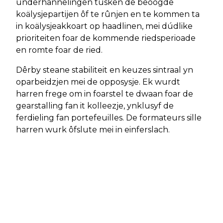
ûnderhannelingen tusken de beoogde
koälysjepartijen ôf te rûnjen en te kommen ta
in koälysjeakkoart op haadlinen, mei dúdlike
prioriteiten foar de kommende riedsperioade
en romte foar de ried.
Dêrby steane stabiliteit en keuzes sintraal yn
oparbeidzjen mei de opposysje. Ek wurdt
harren frege om in foarstel te dwaan foar de
gearstalling fan it kolleezje, ynklusyf de
ferdieling fan portefeuilles. De formateurs sille
harren wurk ôfslute mei in einferslach.