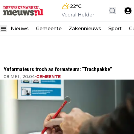
22
°C
Vooral Helder
Nieuws
Gemeente
Zakennieuws
Sport
Cu
Ynformateurs troch as formateurs: “Trochpakke”
08 MEI , 20:04
•
GEMEENTE