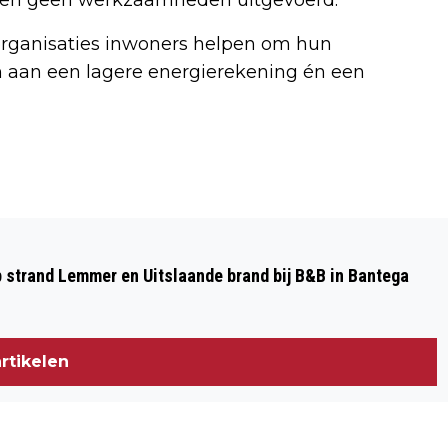
organisaties inwoners helpen om hun
en aan een lagere energierekening én een
Volgend artikel
VERBORGEN GEVAREN VOOR EGELS IN
 strand Lemmer en Uitslaande brand bij B&B in Bantega
DE TUIN – ZO VOORKOM JE ZE
rtikelen