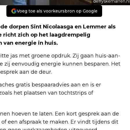
defryskemarren.nl
Voeg toe als voorkeursbron op Google
 de dorpen Sint Nicolaasga en Lemmer als
 richt zich op het laagdrempelig
 van energie in huis.
tte jas met groene opdruk. Zij gaan huis-aan-
e zij eenvoudig energie kunnen besparen. Het
gesprek aan de deur.
ches gratis bespaaradvies aan en is er
oals het plaatsen van tochtstrips of
nnen hoeven te laten. Een kort gesprek aan de
f een afspraak te maken. Er vindt tijdens dit
rden geen werkzaamheden uitgevoerd.