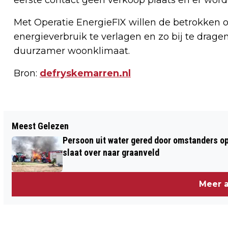
Met Operatie EnergieFIX willen de betrokken 
energieverbruik te verlagen en zo bij te drag
duurzamer woonklimaat.
Bron:
defryskemarren.nl
Vorig artikel
Meest Gelezen
NIEUWE AANBIEDER WMO-TAXI
Persoon uit water gered door omstanders op
slaat over naar graanveld
Meer a